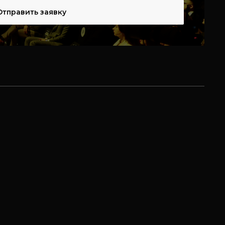
Отправить заявку
telegram:
@leddesigngroup
почта:
т
info@ldg.uz