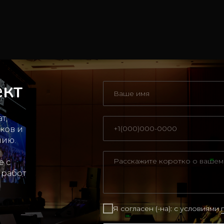
ект
т,
ков и
нию.
е с
 работ
Я согласен (-на): с условиями