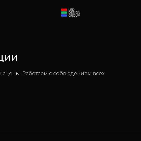
Б
Л
О
Г
05
Б
Л
О
Г
Б
Р
Е
Н
Д
Б
У
К
06
Б
Р
Е
Н
Д
Б
У
К
К
О
Н
Т
А
К
Т
Ы
07
ции
К
О
Н
Т
А
К
Т
Ы
 сцены. Работаем с соблюдением всех