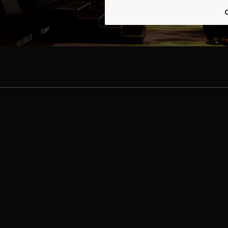
телефон:
+998 71-207-00-02
адрес:
ул. Ташбулак 45, Ташкен